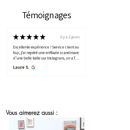
Témoignages
★
★
★
★
★
il y a 2 jours
Excellente expérience ! Service client au
top, j’ai repéré une enfilade scandinave
d’une belle taille sur Instagram, on a fait
une visio détaillée, et quelques jours
Laure S.
plus...
MONTRE PLUS
Vous aimerez aussi :