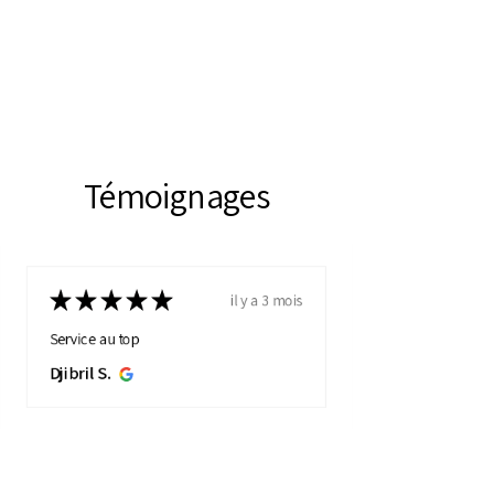
Témoignages
★
★
★
★
★
il y a 3 mois
Service au top
Djibril S.