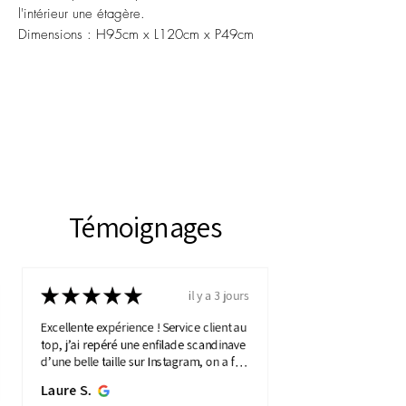
l'intérieur une étagère.
Dimensions : H95cm x L120cm x P49cm
Témoignages
★
★
★
★
★
il y a 3 jours
Excellente expérience ! Service client au
top, j’ai repéré une enfilade scandinave
d’une belle taille sur Instagram, on a fait
une visio détaillée, et quelques jours
Laure S.
plus...
MONTRE PLUS