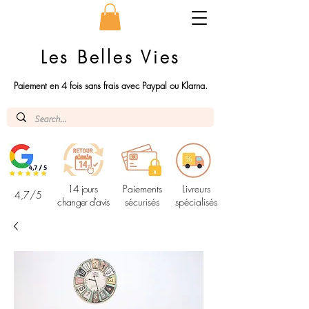
Les Belles Vies
Paiement en 4 fois sans frais avec Paypal ou Klarna.
14 jours
Paiements
Livreurs
4,7/5
changer d'avis
sécurisés
spécialisés