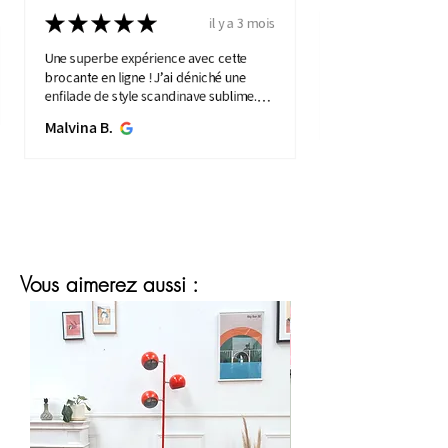
★
★
★
★
★
il y a 3 mois
Une superbe expérience avec cette
brocante en ligne ! J’ai déniché une
enfilade de style scandinave sublime.
Elle apporte une touche de vintage à
Malvina B.
mon intérieure. Service ...
MONTRE PLUS
Vous aimerez aussi :