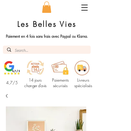
Les Belles Vies
Paiement en 4 fois sans frais avec Paypal ou Klarna.
14 jours
Paiements
Livreurs
4,7/5
changer d'avis
sécurisés
spécialisés