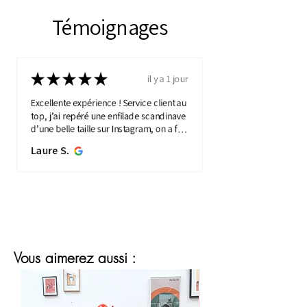
Témoignages
★
★
★
★
★
il y a 1 jour
Excellente expérience ! Service client au
top, j’ai repéré une enfilade scandinave
d’une belle taille sur Instagram, on a fait
une visio détaillée, et quelques jours
Laure S.
plus...
MONTRE PLUS
Vous aimerez aussi :