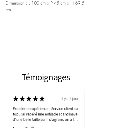
Dimension : L 100 cm x P 45 cm x H 69,5
cm
Témoignages
★
★
★
★
★
il y a 1 jour
Excellente expérience ! Service client au
top, j’ai repéré une enfilade scandinave
d’une belle taille sur Instagram, on a fait
une visio détaillée, et quelques jours