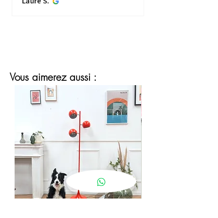
Laure S.
plus...
MONTRE PLUS
Vous aimerez aussi :