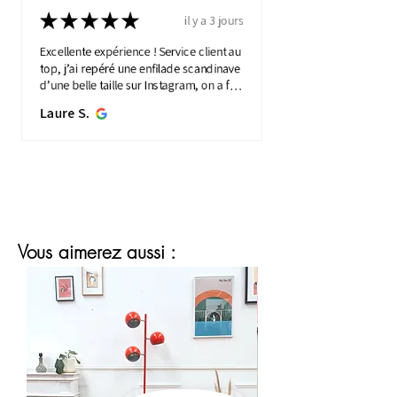
★
★
★
★
★
il y a 3 jours
Excellente expérience ! Service client au
top, j’ai repéré une enfilade scandinave
d’une belle taille sur Instagram, on a fait
une visio détaillée, et quelques jours
Laure S.
plus...
MONTRE PLUS
Vous aimerez aussi :