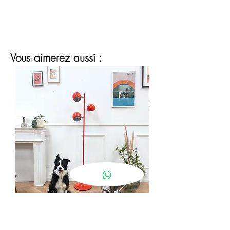
Vous aimerez aussi :
lampadaire eyeball orange
Prix
190,00 €