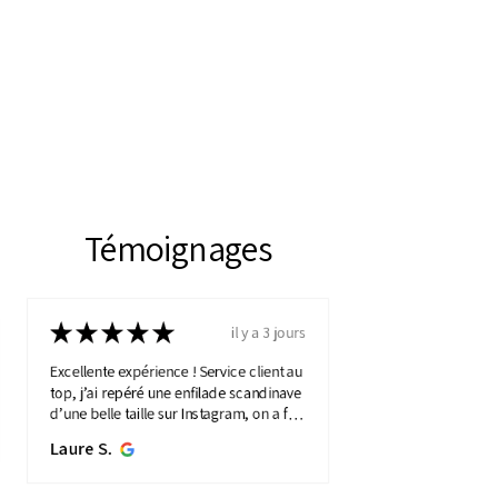
Témoignages
★
★
★
★
★
il y a 3 jours
Excellente expérience ! Service client au
top, j’ai repéré une enfilade scandinave
d’une belle taille sur Instagram, on a fait
une visio détaillée, et quelques jours
Laure S.
plus...
MONTRE PLUS