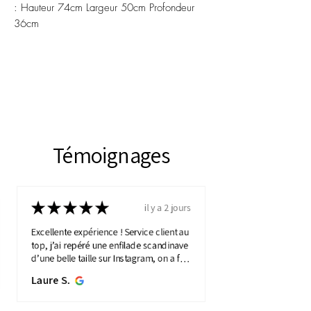
: Hauteur 74cm Largeur 50cm Profondeur
36cm
Témoignages
★
★
★
★
★
il y a 2 jours
Excellente expérience ! Service client au
top, j’ai repéré une enfilade scandinave
d’une belle taille sur Instagram, on a fait
une visio détaillée, et quelques jours
Laure S.
plus...
MONTRE PLUS