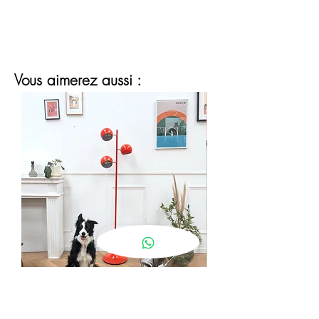
Vous aimerez aussi :
lampadaire eyeball orange
Prix
190,00 €