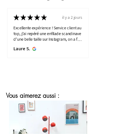
★
★
★
★
★
il y a 2 jours
Excellente expérience ! Service client au
top, j’ai repéré une enfilade scandinave
d’une belle taille sur Instagram, on a fait
une visio détaillée, et quelques jours
Laure S.
plus...
MONTRE PLUS
Vous aimerez aussi :