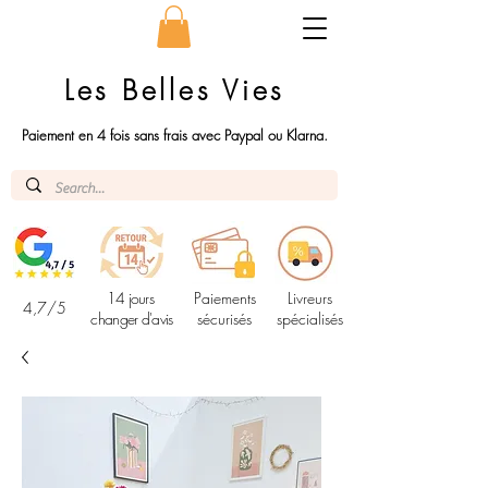
Les Belles Vies
Paiement en 4 fois sans frais avec Paypal ou Klarna.
14 jours
Paiements
Livreurs
4,7/5
changer d'avis
sécurisés
spécialisés