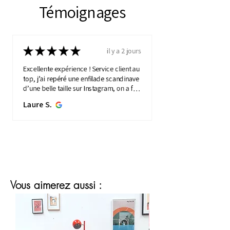
Témoignages
★
★
★
★
★
il y a 2 jours
Excellente expérience ! Service client au
top, j’ai repéré une enfilade scandinave
d’une belle taille sur Instagram, on a fait
une visio détaillée, et quelques jours
Laure S.
plus...
MONTRE PLUS
Vous aimerez aussi :