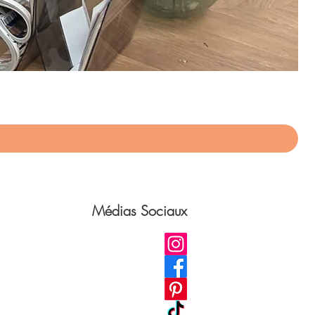
App
Pri
75,
Médias Sociaux