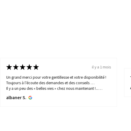
★
★
★
★
★
il y a 1 mois
Un grand merci pour votre gentillesse et votre disponibilité !
Toujours à l’écoute des demandes et des conseils …
Il y a un peu des « belles vies » chez nous maintenant !...
MONTRE PLUS
albaner S.