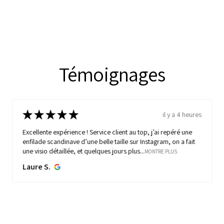
Témoignages
★
★
★
★
★
il y a 4 heures
Excellente expérience ! Service client au top, j’ai repéré une
enfilade scandinave d’une belle taille sur Instagram, on a fait
une visio détaillée, et quelques jours plus...
MONTRE PLUS
Laure S.