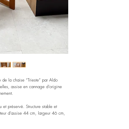
 de la chaise “Trieste” par Aldo
urelles, assise en cannage d’origine
inement.
 et préservé. Structure stable et
teur d’assise 44 cm, largeur 46 cm,