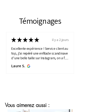
Témoignages
★
★
★
★
★
il y a 2 jours
Excellente expérience ! Service client au
top, j’ai repéré une enfilade scandinave
d’une belle taille sur Instagram, on a fait
une visio détaillée, et quelques jours
Laure S.
plus...
MONTRE PLUS
Vous aimerez aussi :