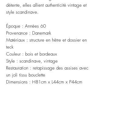
détente, elles allient authenticité vintage et
style scandinave.
Époque : Années 60
Provenance : Danemark
Matériaux : structure en hêtre et dossier en
teck
Couleur : bois et bordeaux
Style : scandinave, vintage
Restauration : retapissage des assises avec
un joli tissu bouclette
Dimensions : H81cm x L44cm x P44cm