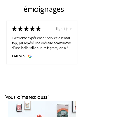
Témoignages
★
★
★
★
★
il y a 1 jour
Excellente expérience ! Service client au
top, j’ai repéré une enfilade scandinave
d’une belle taille sur Instagram, on a fait
une visio détaillée, et quelques jours
Laure S.
plus...
MONTRE PLUS
Vous aimerez aussi :