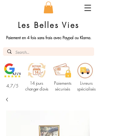
Les Belles Vies
Paiement en 4 fois sans frais avec Paypal ou Klarna.
14 jours
Paiements
Livreurs
4,7/5
changer d'avis
sécurisés
spécialisés