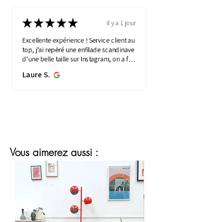
★
★
★
★
★
il y a 1 jour
Excellente expérience ! Service client au
top, j’ai repéré une enfilade scandinave
d’une belle taille sur Instagram, on a fait
une visio détaillée, et quelques jours
Laure S.
plus...
MONTRE PLUS
Vous aimerez aussi :