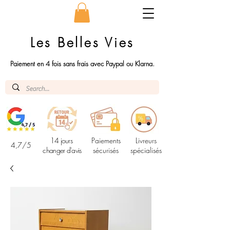
Les Belles Vies
Paiement en 4 fois sans frais avec Paypal ou Klarna.
14 jours
Paiements
Livreurs
4,7/5
changer d'avis
sécurisés
spécialisés