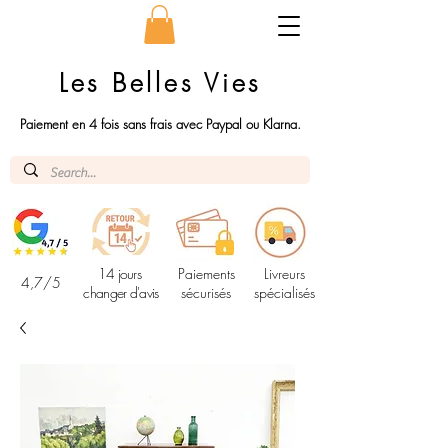
Les Belles Vies
Paiement en 4 fois sans frais avec Paypal ou Klarna.
14 jours
Paiements
Livreurs
4,7/5
changer d'avis
sécurisés
spécialisés