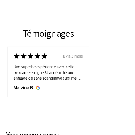
Témoignages
★
★
★
★
★
il y a 3 mois
Une superbe expérience avec cette
brocante en ligne ! J’ai déniché une
enfilade de style scandinave sublime.
Elle apporte une touche de vintage à
Malvina B.
mon intérieure. Service ...
MONTRE PLUS
Vous aimerez aussi :