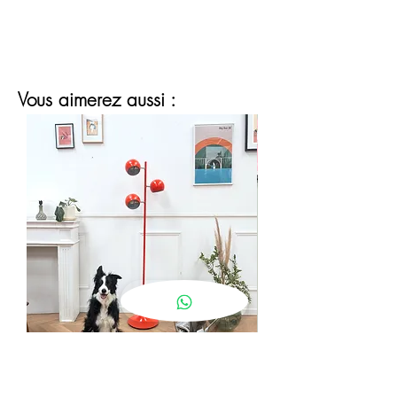
Vous aimerez aussi :
lampadaire eyeball orange
Prix
190,00 €