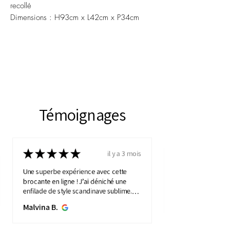
recollé
Dimensions : H93cm x L42cm x P34cm
Témoignages
★
★
★
★
★
il y a 3 mois
Une superbe expérience avec cette
brocante en ligne ! J’ai déniché une
enfilade de style scandinave sublime.
Elle apporte une touche de vintage à
Malvina B.
mon intérieure. Service ...
MONTRE PLUS