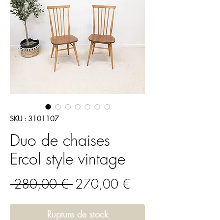
SKU : 3101107
Duo de chaises
Ercol style vintage
Prix
Prix
 280,00 € 
270,00 €
original
promotionnel
Rupture de stock