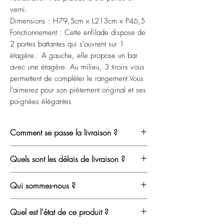
verni.
Dimensions : H79,5cm x L213cm x P46,5
Fonctionnement : Cette enfilade dispose de 
2 portes battantes qui s'ouvrent sur 1 
étagère.  A gauche, elle propose un bar 
avec une étagère. Au milieu, 3 tiroirs vous 
permettent de compléter le rangement.Vous 
l'aimerez pour son piétement original et ses 
poignées élégantes
Comment se passe la livraison ?
Nous ne travaillons qu'avec des
Quels sont les délais de livraison ?
transporteurs spécialisés dans le mobilier
afin de limiter tout risque pendant le
En
Île-de-France
, la livraison s’effectue
Qui sommes-nous ?
transport.
généralement sous
1 à 2 semaines
.
Après votre achat, vous recevez un email
Depuis 2020, nous chinons, restaurons
Chaque meuble est soigneusement
Quel est l'état de ce produit ?
vous permettant de
choisir votre créneau
et vendons du mobilier vintage avec
protégé et assuré. En cas de problème,