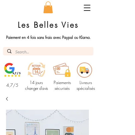
Les Belles Vies
Paiement en 4 fois sans frais avec Paypal ou Klarna.
14 jours
Paiements
Livreurs
4,7/5
changer d'avis
sécurisés
spécialisés