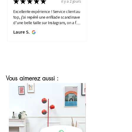
★
★
★
★
★
il y a 2 jours
Excellente expérience ! Service client au
top, j’ai repéré une enfilade scandinave
d’une belle taille sur Instagram, on a fait
une visio détaillée, et quelques jours
Laure S.
plus...
MONTRE PLUS
Vous aimerez aussi :