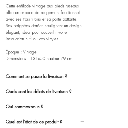
Cette enfilade vintage aux pieds fuseaux
offre un espace de rangement fonctionnel
avec ses trois tiroirs et sa porte battante.
Ses poignées dorées soulignent un design
élégant, idéal pour accueillir votre
installation hi-fi ou vos vinyles.
Époque : Vintage
Dimensions : 131x50 hauteur 79 cm
Comment se passe la livraison ?
Nous ne travaillons qu'avec des
Quels sont les délais de livraison ?
transporteurs spécialisés dans le mobilier
afin de limiter tout risque pendant le
En
Île-de-France
, la livraison s’effectue
Qui sommes-nous ?
transport.
généralement sous
1 à 2 semaines
.
Après votre achat, vous recevez un email
Depuis 2020, nous chinons, restaurons
Chaque meuble est soigneusement
Quel est l'état de ce produit ?
vous permettant de
choisir votre créneau
et vendons du mobilier vintage avec