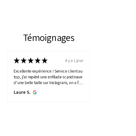
Témoignages
★
★
★
★
★
il y a 1 jour
Excellente expérience ! Service client au
top, j’ai repéré une enfilade scandinave
d’une belle taille sur Instagram, on a fait
une visio détaillée, et quelques jours
Laure S.
plus...
MONTRE PLUS