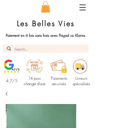
Les Belles Vies
Paiement en 4 fois sans frais avec Paypal ou Klarna.
14 jours
Paiements
Livreurs
4,7/5
changer d'avis
sécurisés
spécialisés