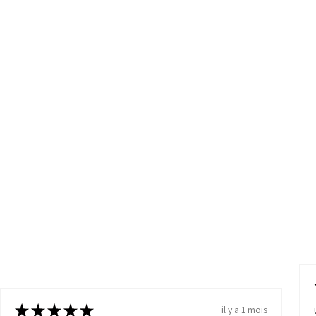
★
★
★
★
★
il y a 1 mois