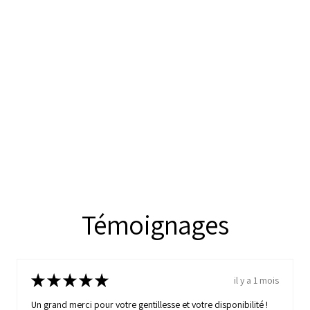
Témoignages
★
★
★
★
★
il y a 1 mois
Un grand merci pour votre gentillesse et votre disponibilité !