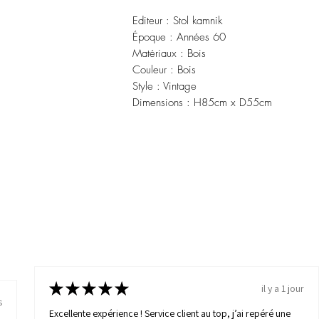
Editeur : Stol kamnik 
Époque : Années 60
Matériaux : Bois 
Couleur : Bois
Style : Vintage 
Dimensions : H85cm x D55cm
★
★
★
★
★
il y a 1 jour
s
Excellente expérience ! Service client au top, j’ai repéré une