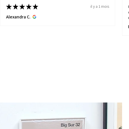
★
★
★
★
★
il y a 1 mois
Alexandra C.