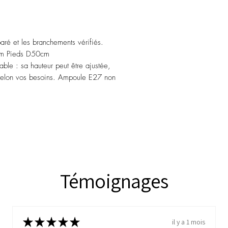
aré et les branchements vérifiés.
m Pieds D50cm
ble : sa hauteur peut être ajustée,
r selon vos besoins. Ampoule E27 non
Témoignages
★
★
★
★
★
il y a 1 mois