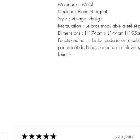
Matériaux : Métal
Couleur : Blanc et argent
Style : vintage, design
Restauration : Le bras modulable a été rép
Dimensions : H174cm x L144cm H195c
Fonctionnement : Le lampadaire est modula
permettant de l’abaisser ou de le releve
fournie.
★
★
★
★
★
il y a 3 jours