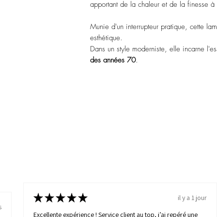
apportant de la chaleur et de la finesse à v
Munie d'un interrupteur pratique, cette lam
esthétique.
Dans un style moderniste, elle incarne l
des années 70
.
★
★
★
★
★
il y a 1 jour
s
Excellente expérience ! Service client au top, j’ai repéré une