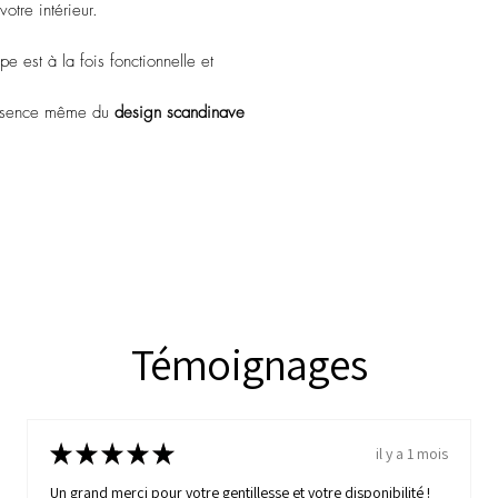
otre intérieur.
pe est à la fois fonctionnelle et
'essence même du
design scandinave
Témoignages
★
★
★
★
★
il y a 1 mois
Un grand merci pour votre gentillesse et votre disponibilité !