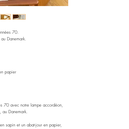
années 70.
s au Danemark.
 en papier
s 70 avec notre lampe accordéon,
s, au Danemark.
en sapin et un abat-jour en papier,