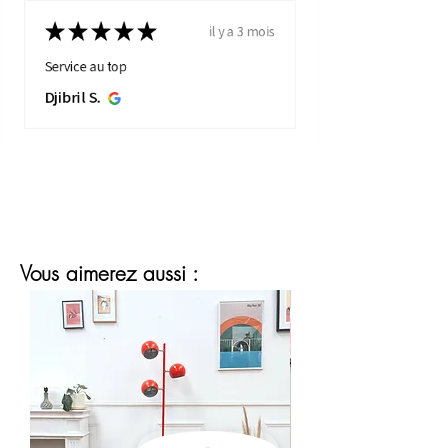
★
★
★
★
★
il y a 3 mois
Service au top
Djibril S.
Vous aimerez aussi :