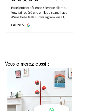
Excellente expérience ! Service client au
top, j’ai repéré une enfilade scandinave
d’une belle taille sur Instagram, on a fait
une visio détaillée, et quelques jours
Laure S.
plus...
MONTRE PLUS
Vous aimerez aussi :