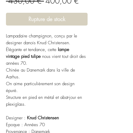
Prix
Prix
 430,00 € 
400,00 €
original
promotionnel
Rupture de stock
Lampadaire champignon, conçu par le
designer danois Knud Christensen.
Élégante et tendance, cette
lampe
vintage pied tulipe
nous vient tout droit des
années 70.
Chinée au Danemark dans la ville de
Aarhus.
On aime particulièrement son design
épuré.
Structure en pied en métal et abat-jour en
plexiglass.
Designer :
Knud Christensen
Epoque : Années 70
Provenance : Danemark