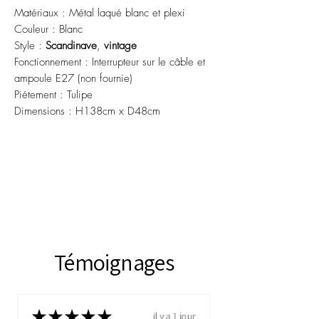
Matériaux : Métal laqué blanc et plexi
Couleur : Blanc
Style :
Scandinave
,
vintage
Fonctionnement : Interrupteur sur le câble et
ampoule E27 (non fournie)
Piétement : Tulipe
Dimensions : H138cm x D48cm
Témoignages
★
★
★
★
★
il y a 1 jour