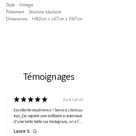
Style : Vintage
Piètement : Structure tubulaire
Dimensions : H82cm x L47cm x P47cm
Témoignages
★
★
★
★
★
il y a 3 jours
Excellente expérience ! Service client au
top, j’ai repéré une enfilade scandinave
d’une belle taille sur Instagram, on a fait
une visio détaillée, et quelques jours
Laure S.
plus...
MONTRE PLUS