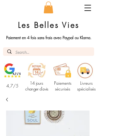
Les Belles Vies
Paiement en 4 fois sans frais avec Paypal ou Klarna.
14 jours
Paiements
Livreurs
4,7/5
changer d'avis
sécurisés
spécialisés