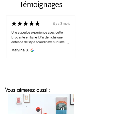
Témoignages
★
★
★
★
★
il y a 3 mois
Une superbe expérience avec cette
brocante en ligne ! J’ai déniché une
enfilade de style scandinave sublime.
Elle apporte une touche de vintage à
Malvina B.
mon intérieure. Service ...
MONTRE PLUS
Vous aimerez aussi :