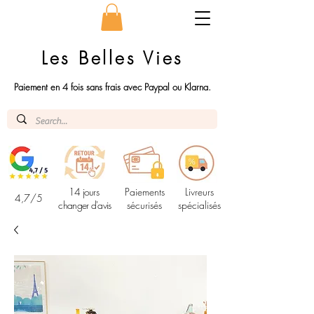
Les Belles Vies
Paiement en 4 fois sans frais avec Paypal ou Klarna.
14 jours
Paiements
Livreurs
4,7/5
changer d'avis
sécurisés
spécialisés