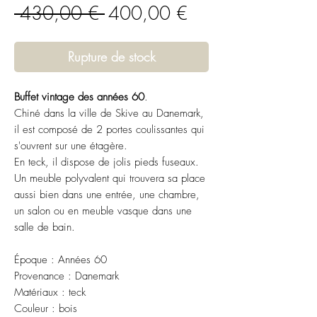
Prix
Prix
 430,00 € 
400,00 €
original
promotionnel
Rupture de stock
Buffet vintage des années 60
.
Chiné dans la ville de Skive au Danemark,
il est composé de 2 portes coulissantes qui
s'ouvrent sur une étagère.
En teck, il dispose de jolis pieds fuseaux.
Un meuble polyvalent qui trouvera sa place
aussi bien dans une entrée, une chambre,
un salon ou en meuble vasque dans une
salle de bain.
Époque : Années 60
Provenance : Danemark
Matériaux : teck
Couleur : bois