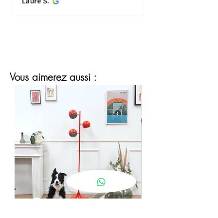
Laure S.
plus...
MONTRE PLUS
Vous aimerez aussi :