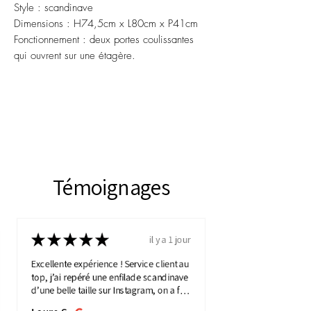
Style : scandinave
Dimensions : H74,5cm x L80cm x P41cm
Fonctionnement : deux portes coulissantes
qui ouvrent sur une étagère.
Témoignages
★
★
★
★
★
il y a 1 jour
Excellente expérience ! Service client au
top, j’ai repéré une enfilade scandinave
d’une belle taille sur Instagram, on a fait
une visio détaillée, et quelques jours