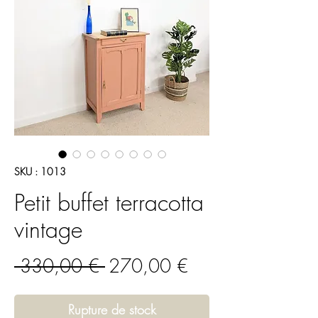
SKU : 1013
Petit buffet terracotta
vintage
Prix
Prix
 330,00 € 
270,00 €
original
promotionnel
Rupture de stock