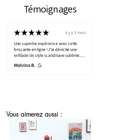
Témoignages
★
★
★
★
★
il y a 3 mois
Une superbe expérience avec cette
brocante en ligne ! J’ai déniché une
enfilade de style scandinave sublime.
Elle apporte une touche de vintage à
Malvina B.
mon intérieure. Service ...
MONTRE PLUS
Vous aimerez aussi :