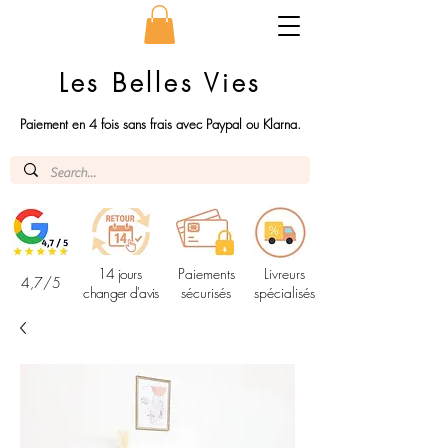
Les Belles Vies
Paiement en 4 fois sans frais avec Paypal ou Klarna.
14 jours
Paiements
Livreurs
4,7/5
changer d'avis
sécurisés
spécialisés