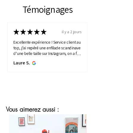
Témoignages
★
★
★
★
★
il y a 2 jours
Excellente expérience ! Service client au
top, j’ai repéré une enfilade scandinave
d’une belle taille sur Instagram, on a fait
une visio détaillée, et quelques jours
Laure S.
plus...
MONTRE PLUS
Vous aimerez aussi :