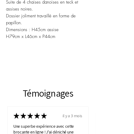
Suite de 4 chaises danoises en teck et
assises noires.
Dossier joliment travaillé en forme de
papillon.
Dimensions : H45cm assise
H79cm x L46cm x P44cm
Témoignages
★
★
★
★
★
il y a 3 mois
Une superbe expérience avec cette
brocante en ligne ! J’ai déniché une