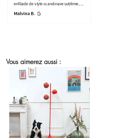
enfilade de style scandinave sublime.
Elle apporte une touche de vintage à
Malvina B.
mon intérieure. Service ...
MONTRE PLUS
Vous aimerez aussi :