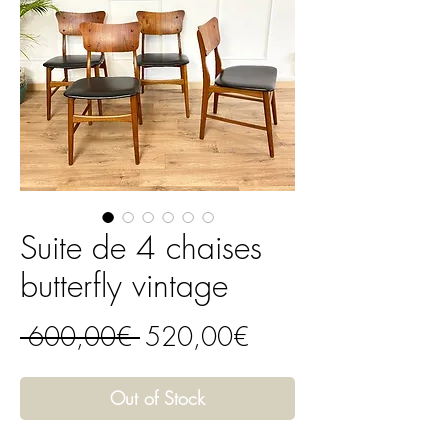
Suite de 4 chaises
butterfly vintage
Regular
Sale
 600,00€ 
520,00€
Price
Price
Out of Stock