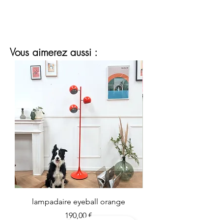
Vous aimerez aussi :
lampadaire eyeball orange
Prix
190,00 €