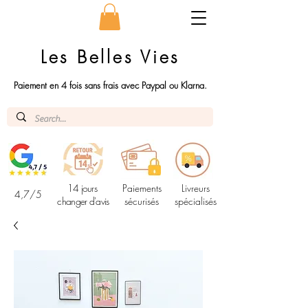
Les Belles Vies
Paiement en 4 fois sans frais avec Paypal ou Klarna.
14 jours
Paiements
Livreurs
4,7/5
changer d'avis
sécurisés
spécialisés