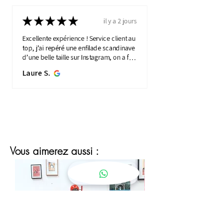
★
★
★
★
★
il y a 2 jours
Excellente expérience ! Service client au
top, j’ai repéré une enfilade scandinave
d’une belle taille sur Instagram, on a fait
une visio détaillée, et quelques jours
Laure S.
plus...
MONTRE PLUS
Vous aimerez aussi :