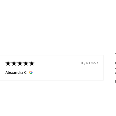
★
★
★
★
★
il y a 1 mois
Alexandra C.