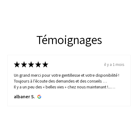
Témoignages
★
★
★
★
★
il y a 1 mois
Un grand merci pour votre gentillesse et votre disponibilité !
Toujours à l’écoute des demandes et des conseils …
Il y a un peu des « belles vies » chez nous maintenant !...
MONTRE PLUS
albaner S.