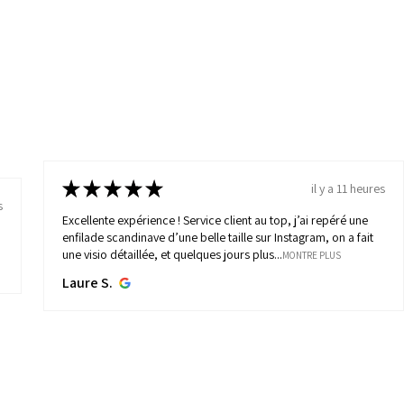
★
★
★
★
★
il y a 11 heures
s
Excellente expérience ! Service client au top, j’ai repéré une
enfilade scandinave d’une belle taille sur Instagram, on a fait
une visio détaillée, et quelques jours plus...
MONTRE PLUS
Laure S.