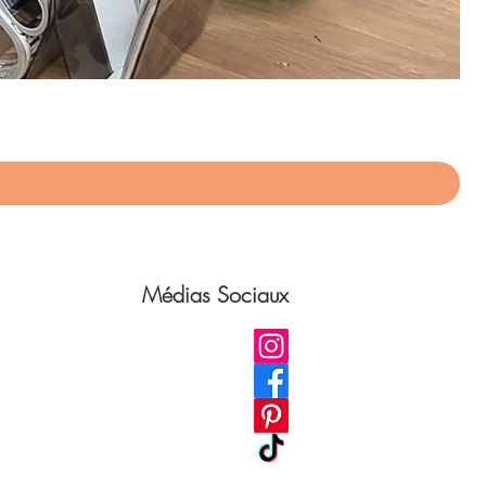
App
Pri
75,
Médias Sociaux