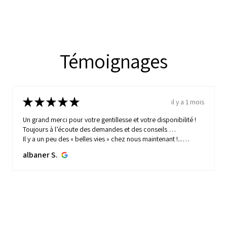
Témoignages
★
★
★
★
★
il y a 1 mois
Un grand merci pour votre gentillesse et votre disponibilité !
Toujours à l’écoute des demandes et des conseils …
Il y a un peu des « belles vies » chez nous maintenant !...
MONTRE PLUS
albaner S.