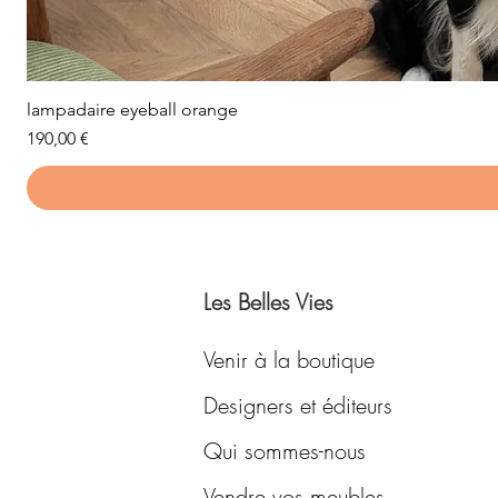
lampadaire eyeball orange
Prix
190,00 €
Les Belles Vies
Venir à la boutique
Designers et éditeurs
Qui sommes-nous
Vendre vos meubles