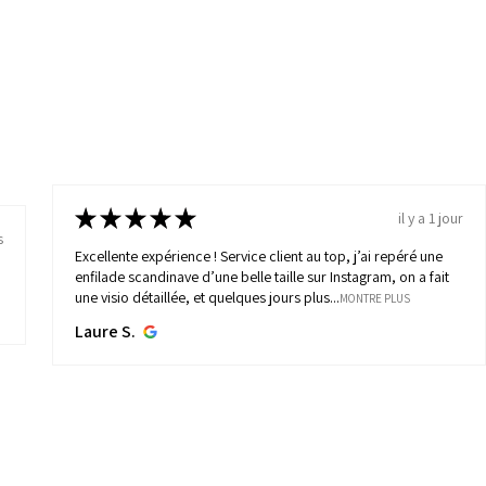
★
★
★
★
★
il y a 1 jour
s
Excellente expérience ! Service client au top, j’ai repéré une
enfilade scandinave d’une belle taille sur Instagram, on a fait
une visio détaillée, et quelques jours plus...
MONTRE PLUS
Laure S.