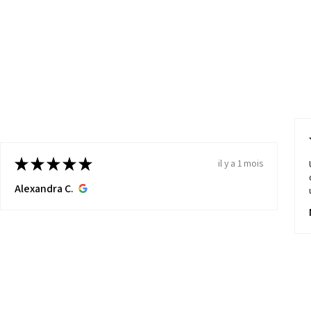
★
★
★
★
★
il y a 1 mois
Alexandra C.