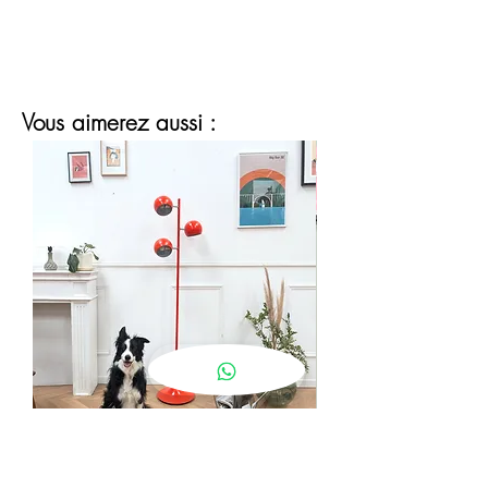
Vous aimerez aussi :
lampadaire eyeball orange
Prix
190,00 €