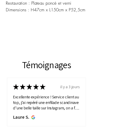
Restauration : Plateau poncé et verni
Dimensions : H47cm x L150cm x P52,5cm
Témoignages
★
★
★
★
★
il y a 3 jours
Excellente expérience ! Service client au
top, j’ai repéré une enfilade scandinave
d’une belle taille sur Instagram, on a fait
une visio détaillée, et quelques jours
Laure S.
plus...
MONTRE PLUS