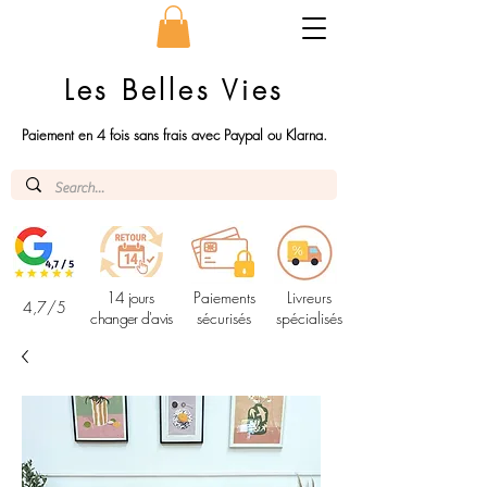
Les Belles Vies
Paiement en 4 fois sans frais avec Paypal ou Klarna.
14 jours
Paiements
Livreurs
4,7/5
changer d'avis
sécurisés
spécialisés