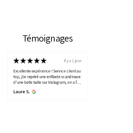
Témoignages
★
★
★
★
★
il y a 1 jour
Excellente expérience ! Service client au
top, j’ai repéré une enfilade scandinave
d’une belle taille sur Instagram, on a fait
une visio détaillée, et quelques jours
Laure S.
plus...
MONTRE PLUS