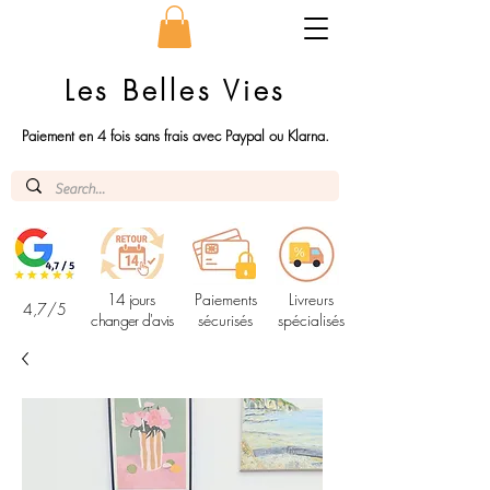
Les Belles Vies
Paiement en 4 fois sans frais avec Paypal ou Klarna.
14 jours
Paiements
Livreurs
4,7/5
changer d'avis
sécurisés
spécialisés