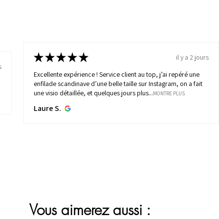
★
★
★
★
★
il y a 2 jours
s
Excellente expérience ! Service client au top, j’ai repéré une
enfilade scandinave d’une belle taille sur Instagram, on a fait
une visio détaillée, et quelques jours plus...
MONTRE PLUS
Laure S.
Vous aimerez aussi :