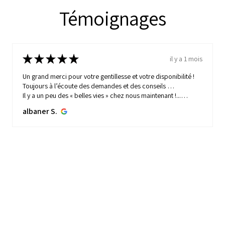
Témoignages
★
★
★
★
★
il y a 1 mois
Un grand merci pour votre gentillesse et votre disponibilité !
Toujours à l’écoute des demandes et des conseils …
Il y a un peu des « belles vies » chez nous maintenant !...
MONTRE PLUS
albaner S.