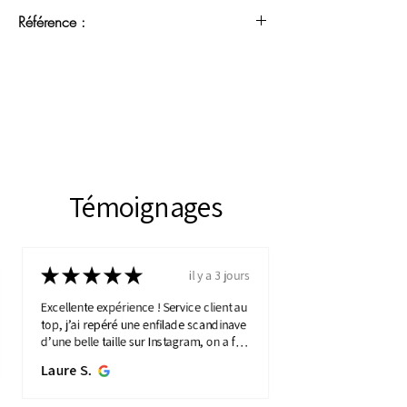
Référence :
MJM 17062604
Témoignages
★
★
★
★
★
il y a 3 jours
Excellente expérience ! Service client au
top, j’ai repéré une enfilade scandinave
d’une belle taille sur Instagram, on a fait
une visio détaillée, et quelques jours
Laure S.
plus...
MONTRE PLUS