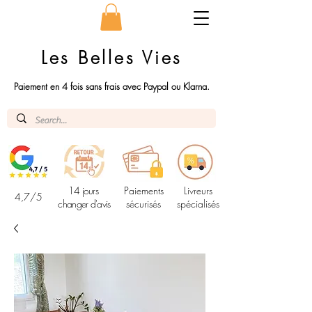
Les Belles Vies
Paiement en 4 fois sans frais avec Paypal ou Klarna.
14 jours
Paiements
Livreurs
4,7/5
changer d'avis
sécurisés
spécialisés