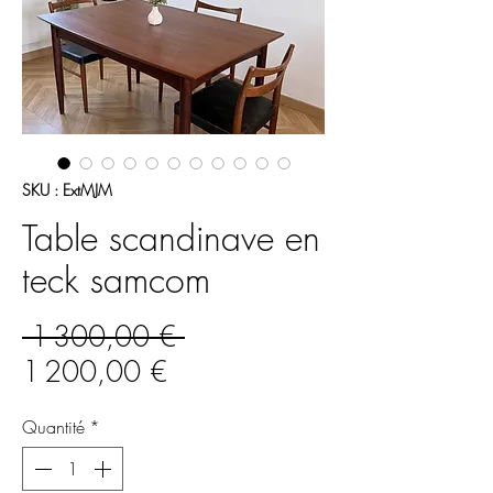
SKU : ExtMJM
Table scandinave en
teck samcom
Prix
 1 300,00 € 
Prix
original
1 200,00 €
promotionnel
Quantité
*