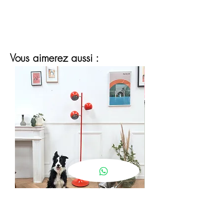
Vous aimerez aussi :
lampadaire eyeball orange
Prix