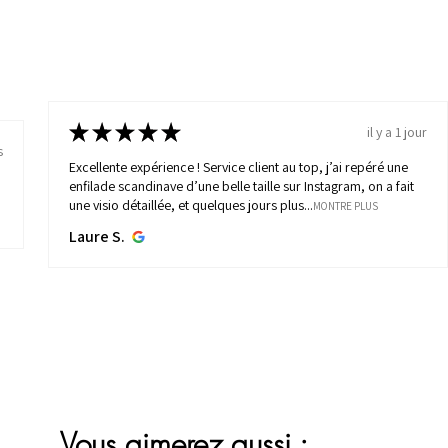
★
★
★
★
★
il y a 1 jour
s
Excellente expérience ! Service client au top, j’ai repéré une
enfilade scandinave d’une belle taille sur Instagram, on a fait
une visio détaillée, et quelques jours plus...
MONTRE PLUS
Laure S.
Vous aimerez aussi :