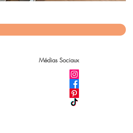
App
Pri
75,
Médias Sociaux