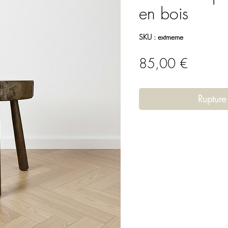
en bois
SKU : extmeme
Prix
85,00 €
Rupture