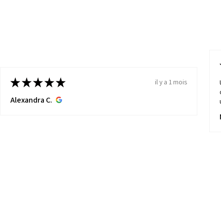
★
★
★
★
★
il y a 1 mois
Alexandra C.