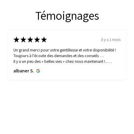
Témoignages
★
★
★
★
★
il y a 1 mois
Un grand merci pour votre gentillesse et votre disponibilité !
Toujours à l’écoute des demandes et des conseils …
Il y a un peu des « belles vies » chez nous maintenant !...
MONTRE PLUS
albaner S.