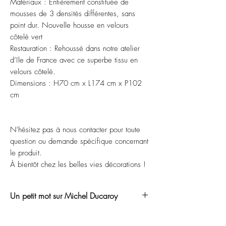
Matériaux : Entièrement constituée de
mousses de 3 densités différentes, sans
point dur. Nouvelle housse en velours
côtelé vert
Restauration : Rehoussé dans notre atelier
d’île de France avec ce superbe tissu en
velours côtelé.
Dimensions : H70 cm x L174 cm x P102
cm
N'hésitez pas à nous contacter pour toute
question ou demande spécifique concernant
le produit.
À bientôt chez les belles vies décorations !
Un petit mot sur Michel Ducaroy
Michel Ducaroy est un designer français