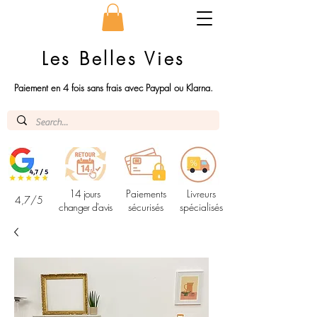
Les Belles Vies
Paiement en 4 fois sans frais avec Paypal ou Klarna.
14 jours
Paiements
Livreurs
4,7/5
changer d'avis
sécurisés
spécialisés