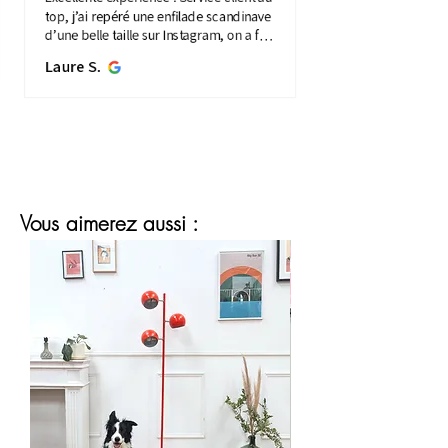
top, j’ai repéré une enfilade scandinave
d’une belle taille sur Instagram, on a fait
une visio détaillée, et quelques jours
Laure S.
plus...
MONTRE PLUS
Vous aimerez aussi :