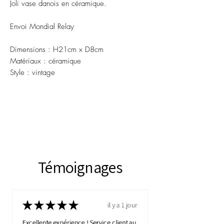
Joli vase danois en céramique.
Envoi Mondial Relay
Dimensions : H21cm x D8cm
Matériaux : céramique
Style : vintage
Témoignages
★
★
★
★
★
il y a 1 jour
Excellente expérience ! Service client au