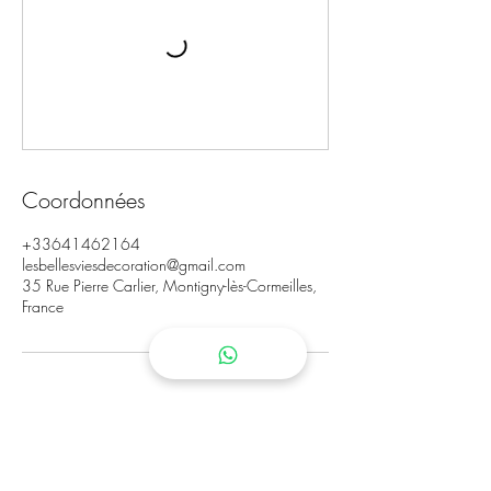
Coordonnées
+33641462164
lesbellesviesdecoration@gmail.com
35 Rue Pierre Carlier, Montigny-lès-Cormeilles,
France
Les Belles Vies