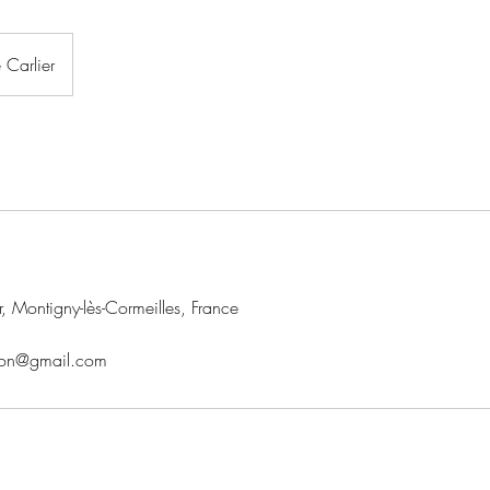
 Carlier
r, Montigny-lès-Cormeilles, France
tion@gmail.com