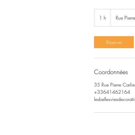
1 h
1
Rue Pierre
Réserver
Coordonnées
35 Rue Pierre Carlie
+33641462164
lesbellesviesdecora