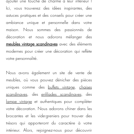
ajouter une touche de charme à leur intérieur !
Ici, vous trouverez des idées inspirantes, des
astuces pratiques et des conseils pour créer une
ambiance unique et personnelle dans votre
maison. Nous sommes des passionnés de
décoration et nous adorons mélanger des
meubles vintage scandinaves
avec des éléments
modernes pour créer une décoration qui reflète
votre personnalité.
Nous avons également un site de vente de
meubles, où vous pouvez dénicher des pièces
uniques comme des
buffets vintage
,
chaises
scandinaves
, des
enfilades scandinaves
, des
lampe vintage
et authentiques pour compléter
votre décoration. Nous adorons chiner dans les
brocantes et les vide-greniers pour trouver des
trésors qui apporteront du caractère à votre
intérieur. Alors, rejoignez-nous pour découvrir