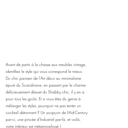
Avant de partir à la chasse aux meubles vintage,
identifiez le style qui vous correspond le mieux.
Du chic parisien de l'Art déco au minimalisme
épuré du Scandinave, en passant par le charme
délicieusement désuet du Shabby chic, il y en a
pour tous les goûts. Et si vous êtes du genre à
mélanger les styles, pourquoi ne pas tenter un
cocktail détonnant ? Un soupçon de Mid-Century
par-ci, une pincée d'Industriel par-là, et voilà,
votre intérieur est métamorphosé !