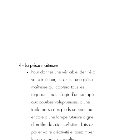
4 - La pièce maîtresse
Pour donner une véritable identité à
votre intérieur, misez sur une pièce
maîtresse qui captera tous les
regards. Il peut s'agir d'un canapé
aux courbes voluptueuses, d'une
table basse aux pieds compas ou
encore d'une lampe futuriste digne
d'un film de science-fiction. Laissez
parler votre créativité et osez mixer
les styles pour un résultat