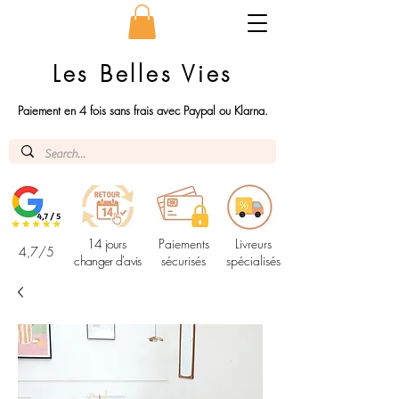
Les Belles Vies
Paiement en 4 fois sans frais avec Paypal ou Klarna.
14 jours
Paiements
Livreurs
4,7/5
changer d'avis
sécurisés
spécialisés