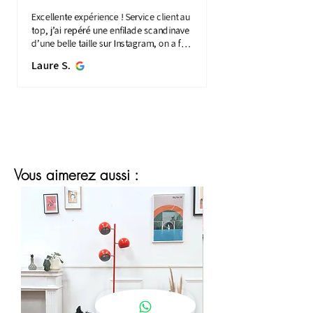
Excellente expérience ! Service client au
top, j’ai repéré une enfilade scandinave
d’une belle taille sur Instagram, on a fait
une visio détaillée, et quelques jours
Laure S.
plus...
MONTRE PLUS
Vous aimerez aussi :