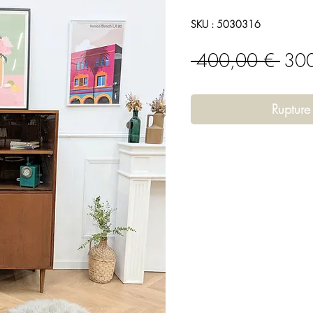
SKU : 5030316
Prix
 400,00 € 
300
orig
Rupture