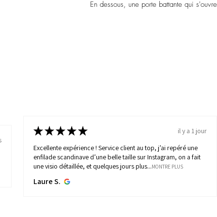
En dessous, une porte battante qui s'ouvr
★
★
★
★
★
il y a 1 jour
s
Excellente expérience ! Service client au top, j’ai repéré une
enfilade scandinave d’une belle taille sur Instagram, on a fait
une visio détaillée, et quelques jours plus...
MONTRE PLUS
Laure S.