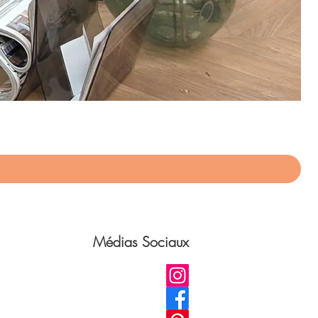
App
Pri
75,
Médias Sociaux