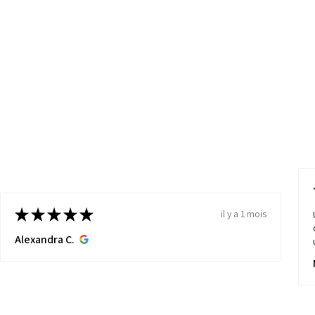
★
★
★
★
★
il y a 1 mois
Alexandra C.