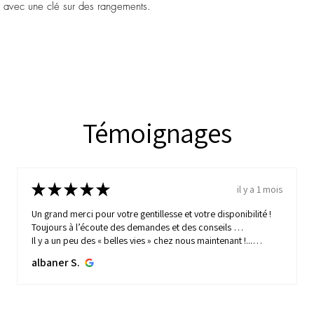
e avec une clé sur des rangements.
Témoignages
★
★
★
★
★
il y a 1 mois
Un grand merci pour votre gentillesse et votre disponibilité !
Toujours à l’écoute des demandes et des conseils …
Il y a un peu des « belles vies » chez nous maintenant !...
MONTRE PLUS
albaner S.